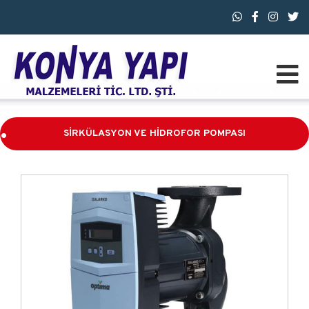
.
SİRKÜLASYON VE HİDROFOR POMPASI
.