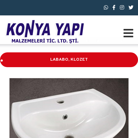
.
LABABO, KLOZET
.